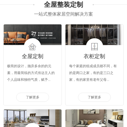
全屋整装定制
一站式整体家居空间解决方案
全屋定制
衣柜定制
极简的设计，抛弃多余的的元
​​每个家庭的组成成员都不同，有
素，用最简练的方式传达主人的
的是两口之家，有的是三口之
个人品味和独特气质，赋予...
家，有的家里有老年父母...
了解更多
了解更多