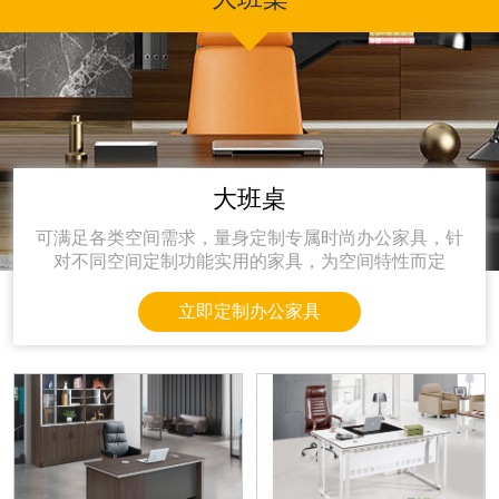
大班桌
可满足各类空间需求，量身定制专属时尚办公家具，针
对不同空间定制功能实用的家具，为空间特性而定
立即定制办公家具