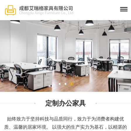
定制办公家具
始终致力于坚持科技与品质同行，致力于为消费者构建优
质、温馨的居家环境。 以强大的生产实力为基石，以精湛的