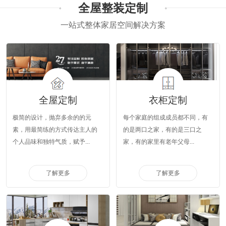
全屋整装定制
一站式整体家居空间解决方案
全屋定制
衣柜定制
极简的设计，抛弃多余的的元
​​每个家庭的组成成员都不同，有
素，用最简练的方式传达主人的
的是两口之家，有的是三口之
个人品味和独特气质，赋予...
家，有的家里有老年父母...
了解更多
了解更多