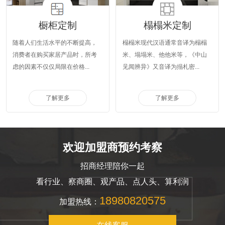
橱柜定制
榻榻米定制
随着人们生活水平的不断提高，
榻榻米现代汉语通常音译为榻榻
消费者在购买家居产品时，所考
米、塌塌米、他他米等，《中山
虑的因素不仅仅局限在价格...
见闻辨异》又音译为搨札密...
了解更多
了解更多
办公家具的档次取决于什么?
一、材质上的不同高档的办公家具材质肯定要比低档要贵一点，即使
同一种材质也分为很多种，不同的材质制作出来的家具档次肯定是不
一样。二、外观的差异高档的办公家具外观上非常的漂亮，光那轮廓
欢迎加盟商预约考察
就能够表现出时尚，创新创意的设计美感，毕竟设计是需要花钱成本
办公室软装修设计特点及误区
招商经理陪你一起
的。就像大家去理发一样，有的人理发只需要10块钱，但是有的人理
软装是指装修完毕之后，利用那些易更换、易变动位置的饰物如墙
发却需要几百块，因为理发的同时还做个造型。三、制作工艺的不同
看行业、察商圈、观产品、点人头、算利润
纸、布艺、地毯、家具、饰品、灯饰等，软装饰对室内的二度陈设与
制作过程可以理解为办公家具的制作过程，高档一点制作程序肯定复
布置。 ​2.调整办公室环境色调。软装饰的色彩大多都比室内空间的界
18980820575
加盟热线：
杂一点，在制作的过程中还需要深入设计、花纹等，而一般的家具只
面色彩绚丽，并且其在室内空间占据着较大的面积。其中，软装还有
创意休闲的办公室设计，办公是一种享受
是把框架做出来就相当于完成了一半。一般10块钱的理发直需要10分
一个特点，便是它可以替换，能够根据办公室装修设计来调整。因