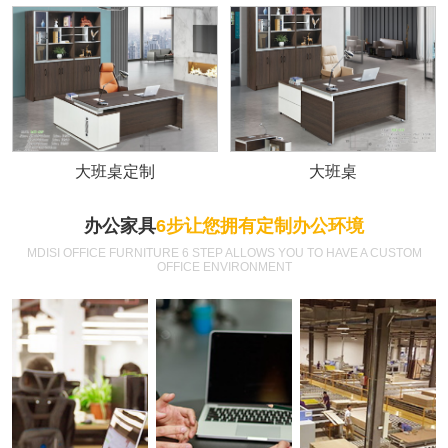
大班桌定制
大班桌
办公家具
6步让您拥有定制办公环境
MDISI OFFICE FURNITURE 6 STEP ALLOWS YOU TO HAVE A CUSTOM
OFFICE ENVIRONMENT