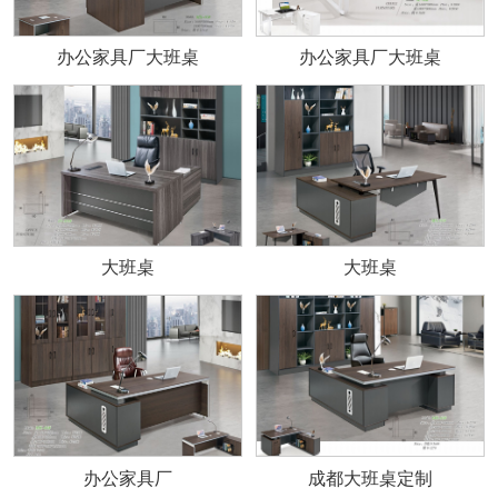
办公家具厂大班桌
办公家具厂大班桌
大班桌
大班桌
办公家具厂
成都大班桌定制