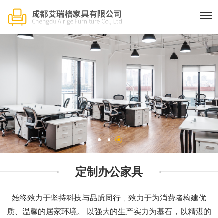
定制办公家具
始终致力于坚持科技与品质同行，致力于为消费者构建优
质、温馨的居家环境。 以强大的生产实力为基石，以精湛的