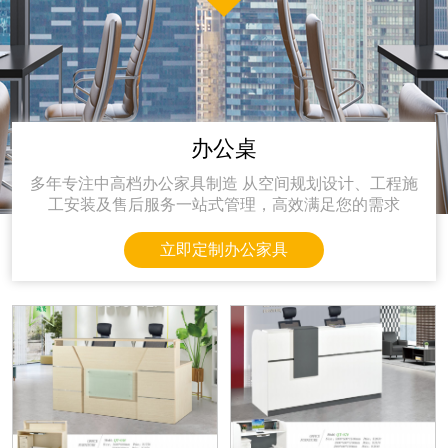
办公桌
多年专注中高档办公家具制造 从空间规划设计、工程施
工安装及售后服务一站式管理，高效满足您的需求
立即定制办公家具