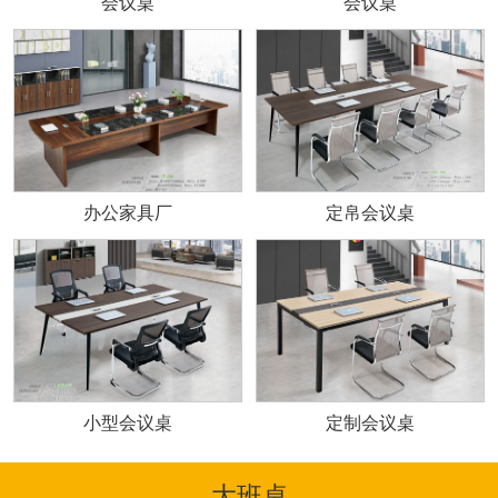
会议桌
会议桌
办公家具厂
定帛会议桌
小型会议桌
定制会议桌
大班桌