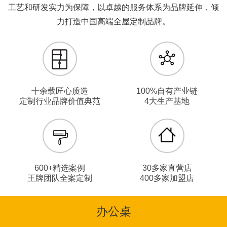
工艺和研发实力为保障，以卓越的服务体系为品牌延伸，倾
力打造中国高端全屋定制品牌。
十余载匠心质造
100%自有产业链
定制行业品牌价值典范
4大生产基地
600+精选案例
30多家直营店
王牌团队全案定制
400多家加盟店
办公桌