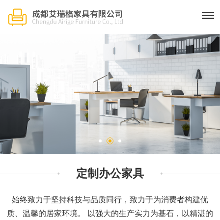
定制办公家具
始终致力于坚持科技与品质同行，致力于为消费者构建优
质、温馨的居家环境。 以强大的生产实力为基石，以精湛的