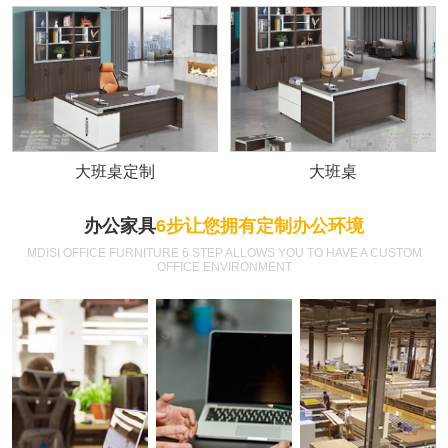
大班桌定制
大班桌
办公家具
6步让您拥有定制办公环境
MDISI OFFICE FURNITURE 6 STEP ALLOWS YOU TO HAVE A CUSTOM
OFFICE ENVIRONMENT