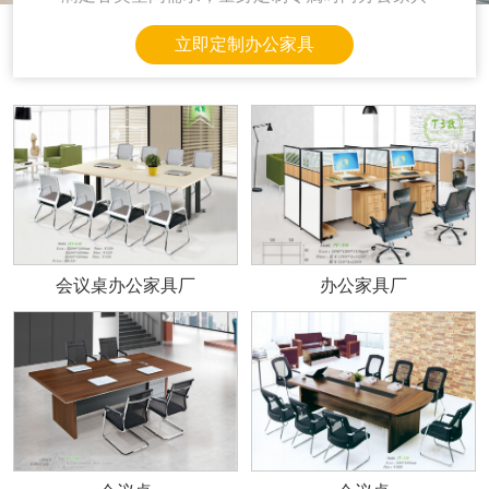
立即定制办公家具
会议桌办公家具厂
办公家具厂