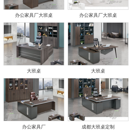
办公家具厂大班桌
办公家具厂大班桌
大班桌
大班桌
办公家具厂
成都大班桌定制