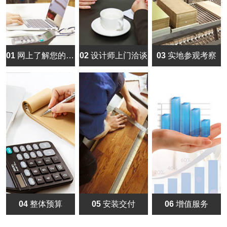
01
网上了解您的需求
02
设计师上门洽谈
03
实地参观考察
04
整体预算
05
安装交付
06
增值服务