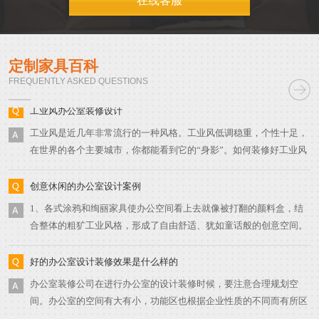
在线客服
杂一点，在制作的过程中还需要深入设计、花纹等，而一般的家具只
面色彩绚丽，并且其在室内空间占据着较大的面积。其中，软装还有
创意休闲的办公室设计，办公是一种享受
是把框架做出来就相当于完成了一半。一般10块钱的理发直需要10分
一个特点，便是它可以替换，能够根据办公室装修设计来调整。因
1、功能区域上突出我们对休闲的追求，既然追求休闲感像一些基本
钟左右，但是有的人理发却需要好几个小时，例如烫发、卷发等，工
此，可以说办公室环境的色调，主要是由软装饰的色彩来决定的。 ​3.
的供员工工作闲暇之余休闲娱乐放松的功能空间是要有的，像图书
序不一样，成本不一样，最终的结果也不一样。材质、外观、制作工
定制家具百科
改善视觉效果。密集网架、冷峻的幕墙、光亮的金属板所构成的单调
室、咖啡吧、水吧、休息区，在空间允许的情况下像乒乓球室、台球
艺等的差异是造就了办公家具档次之分的根本原因，一般职位越高的
FREQUENTLY ASKED QUESTIONS
空间形态，无疑会给身在其中的工作人员一种冷漠感。而陈设品中的
室等一些运动型空间也是可以设置的，丰富员工工作和生活。 3、休
工业风办公室装修设计
人使用的办公家具越是高档，例如，老板、董事长、经理等，而一般
植物、艺术品、工艺品能以其靓丽的色彩、生动的形态，给予办公空
闲型办公室装修设计造型上大胆富有创意和艺术性，色彩搭配也是很
的办公家具就是公司职员等，不过也没有一定，也有可能有的老板对
工业风是近几年非常流行的一种风格。工业风低调稳重，个性十足，
间一片生机，并能有效改善办公空间的视觉效果。 ​5.办公室装饰物越
多变富有艺术感，色彩呈现出来的是天马行空的感觉，整体空间跟人
员工超级好，一视同仁也是有可能的。
在世界的各个主要城市，你都能看到它的“身影”。如何装修好工业风
贵越好​
的感觉更加的随性、轻松、活泼，能够让人保持思维的活跃性。
的办公室呢？一起往下看吧！色彩搭配 ​最符合工业风的色彩搭配莫过
于黑白灰，这三种颜色的结合，能让整个空间变得神秘冷酷，严谨理
创意休闲的办公室设计案例
性，大面积使用可以让办公室更有工业风的感觉。墙面装饰 ​砖墙和水
​1、各式涂鸦和绚丽家具使办公空间看上去就像被打翻的颜料盒，结
泥墙是工业风中最为常见的两种元素，砖墙带来的复古感与水泥墙带
合整体的粗犷工业风格，形成了自由舒适、犹如童话般的创意空间。
来的现代感，有一种让人安静下来的力量。软装搭配 ​除了墙砖、水
灰白的办公空间需要增加活跃的气氛，波普风格的墙面、天马行空的
泥，金属和木头也是工业风不可或缺的元素。金属风格过于冷调，因
涂鸦和色彩绚丽的布艺抱枕都是打破单调的理想选择。保留着原始状
好的办公室设计装修效果是什么样的
此将金属与木头一起搭配，既能保留办公室的温度又不失粗犷感。因
态的楼梯与整体装饰的粗犷风格不谋而合。休息区有种类丰富的零食
​办公室装修公司在进行办公室的设计装修时候，要注意合理规划空
此在选择软装办公家具时，金属家具和木质家具成为了首选。吊顶方
和饮料免费提供，舒适的沙发和绿植可以很好地缓解工作压力。柔软
间。办公室的空间有大有小，功能区也根据企业性质的不同而有所区
式 ​裸露的吊顶是工业风最重要的特征之一，它能让室内空间变得更加
的沙发搭配上精致的小边桌，角落一隅的休闲区营造出家一般的温
别，但是总的来说，一个办公室都会需要很多不同的空间，在进行规
宽敞，工业风的粗狂就这样体现出来了。在吊顶上可以装上极简或复
暖，原来工作时光也能让人如此留恋。 ​办公室色彩设计以低调的黑白
划时，一定要做到合理布局，这样才能减少很多繁琐事件的出现。现